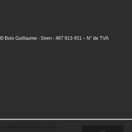
0 Bois Guillaume - Siren : 487 913 451 – N° de TVA
x
 à utiliser ce dernier, nous
OK