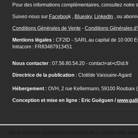
Pour des informations complémentaires, consultez notre s
Suivez-nous sur
Faceboo
k ,
Bluesky
,
LinkedIn
, ou abonn
Conditions Générales de Vente
-
Conditions Générales d'U
Mentions légales :
CF2ID - SARL au capital de 10 000 E
Intracom : FR83487913451
Nous contacter
:
07.56.80.54.20
- contact<at>cf2id.fr
Directrice de la publication
: Clotilde Vaissaire-Agard
Hébergement :
OVH, 2 rue Kellermann, 59100 Roubaix 
Conception et mise en ligne : Eric Guéguen /
www.gali
Nous sommes susceptibles d'utiliser des cookies pour vous ga