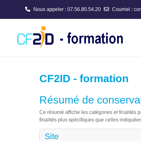
Nous appeler
: 07.56.80.54.20
Courriel
:
con
Passer au contenu principal
CF2ID - formation
Résumé de conserva
Ce résumé affiche les catégories et finalités 
finalités plus spécifiques que celles indiquées 
Site