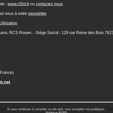
ite :
www.cf2id.fr
ou
contactez nous
ez-vous à notre
newsletter
.
tilisation
uros. RCS Rouen. - Siège Social : 129 rue Reine des Bois 7623
(France)
lo.net
rantir la meilleure expérience sur notre site. Si vous continuez
Si vous continuez à consulter ce site web, vous acceptez nos politiques :
Politique RGPD